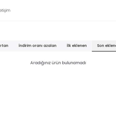
letişim
artan
İndirim oranı azalan
İlk eklenen
Son eklen
Aradığınız ürün bulunamadı